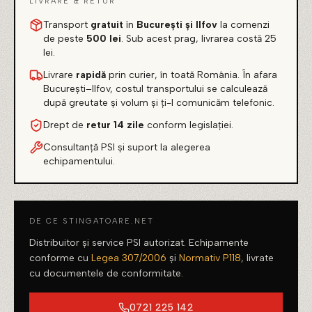
LIVRARE & RETUR
Transport
gratuit
în
București și Ilfov
la comenzi
de peste
500 lei
. Sub acest prag, livrarea costă 25
lei.
Livrare
rapidă
prin curier, în toată România. În afara
București–Ilfov, costul transportului se calculează
după greutate și volum și ți-l comunicăm telefonic.
Drept de
retur 14 zile
conform legislației.
Consultanță PSI și suport la alegerea
echipamentului.
DE CE STINGATOARE.NET
Distribuitor și service PSI autorizat. Echipamente
conforme cu
Legea 307/2006
și
Normativ P118
, livrate
cu documentele de conformitate.
0721 225 142