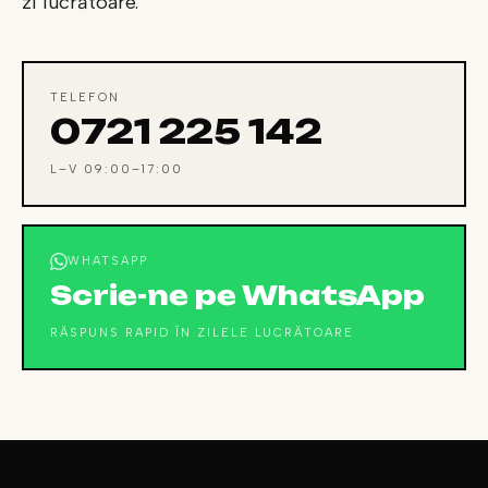
zi lucrătoare.
TELEFON
0721 225 142
L–V 09:00–17:00
WHATSAPP
Scrie-ne pe WhatsApp
RĂSPUNS RAPID ÎN ZILELE LUCRĂTOARE