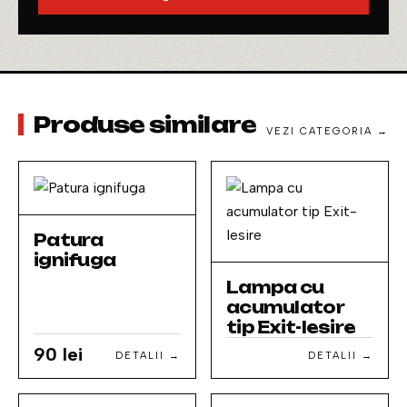
Produse similare
VEZI CATEGORIA →
Patura
ignifuga
Lampa cu
acumulator
tip Exit-Iesire
90 lei
DETALII →
DETALII →