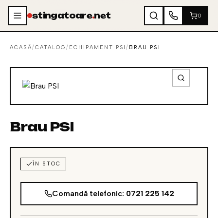
Sari la conținut
stingatoare
.
net
0
ACASĂ
/
CATALOG
/
ECHIPAMENT PSI
/
BRAU PSI
Brau PSI
ÎN STOC
Comandă telefonic:
0721 225 142