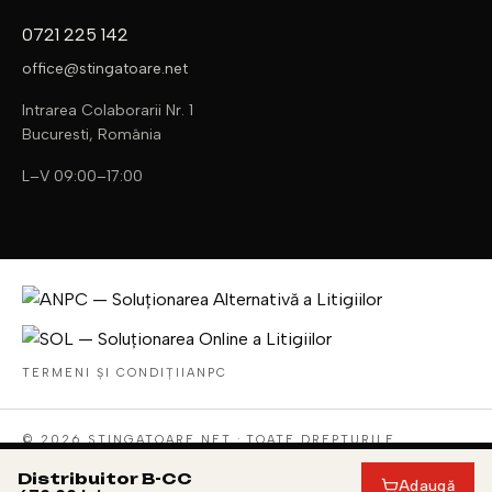
0721 225 142
office@stingatoare.net
Intrarea Colaborarii Nr. 1
Bucuresti, România
L–V 09:00–17:00
TERMENI ȘI CONDIȚII
ANPC
© 2026 STINGATOARE.NET · TOATE DREPTURILE
REZERVATE
ECHIPAMENT PSI · DISTRIBUȚIE NAȚIONALĂ · MADE FOR
Distribuitor B-CC
Adaugă