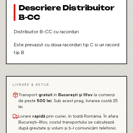
Descriere Distribuitor
B-CC
Distribuitor B-CC cu racorduri.
Este prevazut cu doua racorduri tip C si un racord
tip B.
LIVRARE & RETUR
Transport
gratuit
în
București și Ilfov
la comenzi
de peste
500 lei
. Sub acest prag, livrarea costă 25
lei.
Livrare
rapidă
prin curier, în toată România. În afara
București–Ilfov, costul transportului se calculează
după greutate și volum și ți-l comunicăm telefonic.