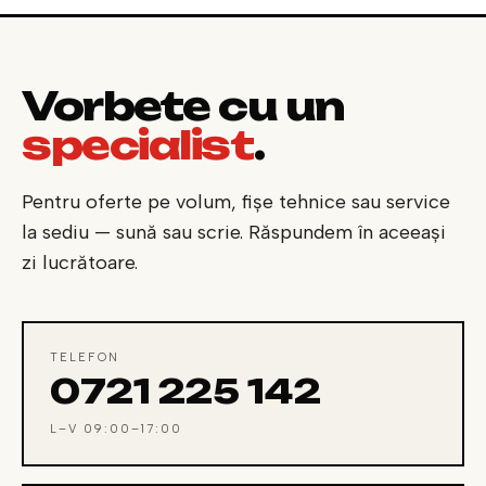
Vorbește cu un
specialist
.
Pentru oferte pe volum, fișe tehnice sau service
la sediu — sună sau scrie. Răspundem în aceeași
zi lucrătoare.
TELEFON
0721 225 142
L–V 09:00–17:00