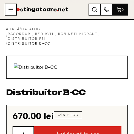
Sari la conținut
stingatoare
.
net
0
ACASĂ
/
CATALOG
RACORDURI, REDUCTII, ROBINETI HIDRANT,
/
DISTRIBUITOR PSI
/
DISTRIBUITOR B-CC
Distribuitor B-CC
670.00
lei
ÎN STOC