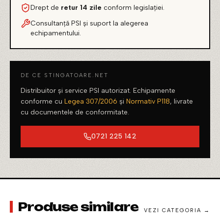
Drept de
retur 14 zile
conform legislației.
Consultanță PSI și suport la alegerea
echipamentului.
DE CE STINGATOARE.NET
Distribuitor și service PSI autorizat. Echipamente
conforme cu
Legea 307/2006
și
Normativ P118
, livrate
cu documentele de conformitate.
0721 225 142
Produse similare
VEZI CATEGORIA →