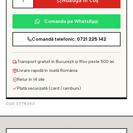
Adaugă în coș
Cantitate
Distribuitor
B-
Comanda pe WhatsApp
CC
Comandă telefonic:
0721 225 142
Transport gratuit în București și Ilfov peste 500 lei
Livrare rapidă în toată România
Retur în 14 zile
Plată securizată (card / ramburs)
COD ST78342