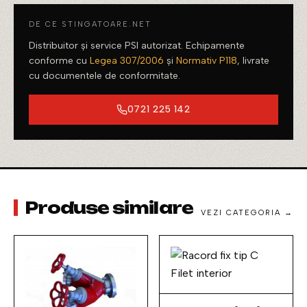
DE CE STINGATOARE.NET
Distribuitor și service PSI autorizat. Echipamente
conforme cu
Legea 307/2006
și
Normativ P118
, livrate
cu documentele de conformitate.
0721 225 142
Produse similare
VEZI CATEGORIA →