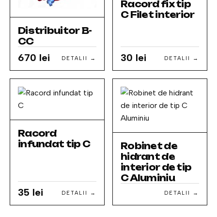
Racord fix tip
C Filet interior
Distribuitor B-
CC
670 lei
30 lei
DETALII →
DETALII →
Racord
infundat tip C
Robinet de
hidrant de
interior de tip
C Aluminiu
35 lei
DETALII →
DETALII →