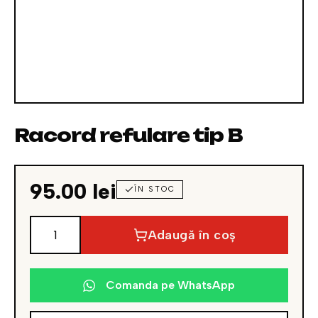
Racord refulare tip B
95.00
lei
ÎN STOC
Adaugă în coș
Cantitate
Racord
refulare
Comanda pe WhatsApp
tip
B