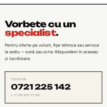
Vorbește cu un
specialist
.
Pentru oferte pe volum, fișe tehnice sau service
la sediu — sună sau scrie. Răspundem în aceeași
zi lucrătoare.
TELEFON
0721 225 142
L–V 09:00–17:00