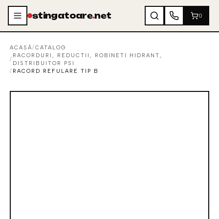
Sari la conținut
stingatoare
.
net
0
ACASĂ
/
CATALOG
RACORDURI, REDUCTII, ROBINETI HIDRANT,
/
DISTRIBUITOR PSI
/
RACORD REFULARE TIP B