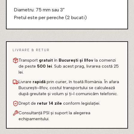
Diametru: 75 mm sau 3”
Pretul este per pereche (2 bucati)
LIVRARE & RETUR
Transport
gratuit
în
București și Ilfov
la comenzi
de peste
500 lei
. Sub acest prag, livrarea costă 25
lei.
Livrare
rapidă
prin curier, în toată România. În afara
București–Ilfov, costul transportului se calculează
după greutate și volum și ți-l comunicăm telefonic.
Drept de
retur 14 zile
conform legislației.
Consultanță PSI și suport la alegerea
echipamentului.